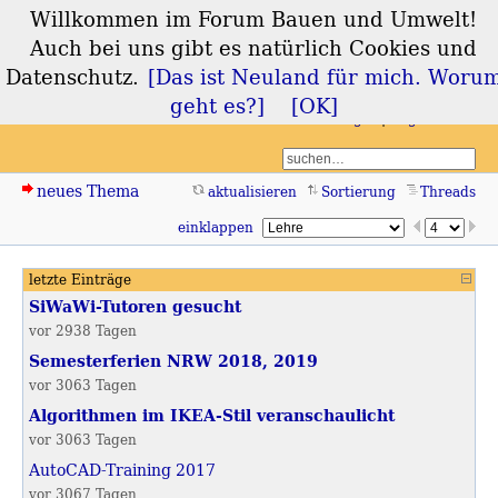
Willkommen im Forum Bauen und Umwelt!
Forum Bauen und
Auch bei uns gibt es natürlich Cookies und
Umwelt
Datenschutz.
[Das ist Neuland für mich. Woru
geht es?]
[OK]
Login
Registrieren
neues Thema
aktualisieren
Sortierung
Threads
einklappen
letzte Einträge
Sidebar
SiWaWi-Tutoren gesucht
vor 2938 Tagen
Semesterferien NRW 2018, 2019
vor 3063 Tagen
Algorithmen im IKEA-Stil veranschaulicht
vor 3063 Tagen
AutoCAD-Training 2017
vor 3067 Tagen