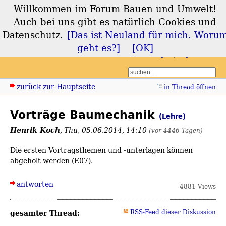
Willkommen im Forum Bauen und Umwelt!
Forum Bauen und
Auch bei uns gibt es natürlich Cookies und
Umwelt
Datenschutz.
[Das ist Neuland für mich. Woru
geht es?]
[OK]
Login
Registrieren
zurück zur Hauptseite
in Thread öffnen
Vorträge Baumechanik
(Lehre)
Henrik Koch
,
Thu, 05.06.2014, 14:10
(vor 4446 Tagen)
Die ersten Vortragsthemen und -unterlagen können
abgeholt werden (E07).
antworten
4881 Views
gesamter Thread:
RSS-Feed dieser Diskussion