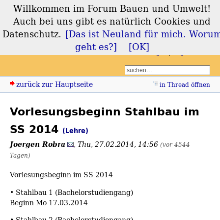
Willkommen im Forum Bauen und Umwelt!
Forum Bauen und
Auch bei uns gibt es natürlich Cookies und
Umwelt
Datenschutz.
[Das ist Neuland für mich. Woru
geht es?]
[OK]
Login
Registrieren
zurück zur Hauptseite
in Thread öffnen
Vorlesungsbeginn Stahlbau im
SS 2014
(Lehre)
Joergen Robra
,
Thu, 27.02.2014, 14:56
(vor 4544
Tagen)
Vorlesungsbeginn im SS 2014
• Stahlbau 1 (Bachelorstudiengang)
Beginn Mo 17.03.2014
• Stahlbau 2 (Bachelorstudiengang)