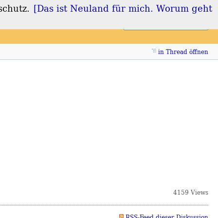
schutz.
[Das ist Neuland für mich. Worum geht
Login
Registrieren
in Thread öffnen
4159 Views
RSS-Feed dieser Diskussion