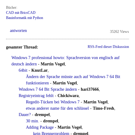
Bücher:
CAD mit BricsCAD
Bauinformatik mit Python
antworten
35262 Views
gesamter Thread:
RSS-Feed dieser Diskussion
Windows 7 professional howto: Sprachversion von englisch auf
deutsch ändern
-
Martin Vogel
,
64bit
-
KnutLar
,
Ändern der Sprache müsste auch auf Windows 7 64 Bit
funktionieren
-
Martin Vogel
,
Windows 7 64 Bit Sprache ändern
-
hari37666
,
Registryeintrag fehlt
-
Chickiwara
,
Regedit-Tücken bei Windows 7
-
Martin Vogel
,
etwas anderer name für den schlüssel
-
Timo-Fresh
,
Dauer?
-
drempel
,
30 min.
-
drempel
,
Adding Package
-
Martin Vogel
,
kein Brennerproblem
-
drempel
,