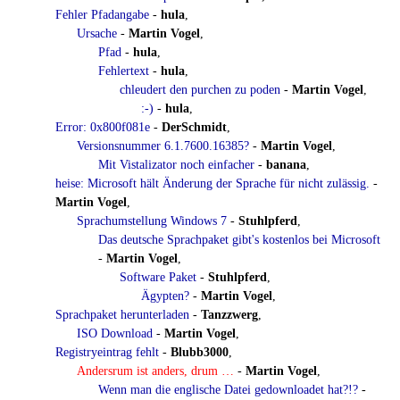
Fehler Pfadangabe
-
hula
,
Ursache
-
Martin Vogel
,
Pfad
-
hula
,
Fehlertext
-
hula
,
chleudert den purchen zu poden
-
Martin Vogel
,
:-)
-
hula
,
Error: 0x800f081e
-
DerSchmidt
,
Versionsnummer 6.1.7600.16385?
-
Martin Vogel
,
Mit Vistalizator noch einfacher
-
banana
,
heise: Microsoft hält Änderung der Sprache für nicht zulässig.
-
Martin Vogel
,
Sprachumstellung Windows 7
-
Stuhlpferd
,
Das deutsche Sprachpaket gibt's kostenlos bei Microsoft
-
Martin Vogel
,
Software Paket
-
Stuhlpferd
,
Ägypten?
-
Martin Vogel
,
Sprachpaket herunterladen
-
Tanzzwerg
,
ISO Download
-
Martin Vogel
,
Registryeintrag fehlt
-
Blubb3000
,
Andersrum ist anders, drum …
-
Martin Vogel
,
Wenn man die englische Datei gedownloadet hat?!?
-