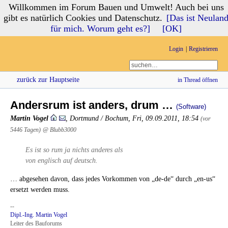
Willkommen im Forum Bauen und Umwelt! Auch bei uns
Forum Bauen und Umwelt
gibt es natürlich Cookies und Datenschutz.
[Das ist Neulan
für mich. Worum geht es?]
[OK]
Login
Registrieren
zurück zur Hauptseite
in Thread öffnen
Andersrum ist anders, drum …
(Software)
Martin Vogel
,
Dortmund / Bochum
,
Fri, 09.09.2011, 18:54
(vor
5446 Tagen)
@ Blubb3000
Es ist so rum ja nichts anderes als
von englisch auf deutsch.
… abgesehen davon, dass jedes Vorkommen von „de-de“ durch „en-us“
ersetzt werden muss.
--
Dipl.-Ing. Martin Vogel
Leiter des Bauforums