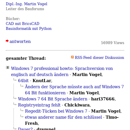
Dipl.-Ing. Martin Vogel
Leiter des Bauforums
Bücher:
CAD mit BricsCAD
Bauinformatik mit Python
antworten
56989 Views
gesamter Thread:
RSS-Feed dieser Diskussion
Windows 7 professional howto: Sprachversion von
Martin Vogel
englisch auf deutsch ändern
-
,
KnutLar
64bit
-
,
Ändern der Sprache müsste auch auf Windows 7
Martin Vogel
64 Bit funktionieren
-
,
hari37666
Windows 7 64 Bit Sprache ändern
-
,
Chickiwara
Registryeintrag fehlt
-
,
Martin Vogel
Regedit-Tücken bei Windows 7
-
,
Timo-
etwas anderer name für den schlüssel
-
Fresh
,
drempel
Dauer?
-
,