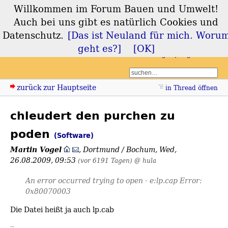
Willkommen im Forum Bauen und Umwelt!
Forum Bauen und
Auch bei uns gibt es natürlich Cookies und
Umwelt
Datenschutz.
[Das ist Neuland für mich. Woru
geht es?]
[OK]
Login
Registrieren
zurück zur Hauptseite
in Thread öffnen
chleudert den purchen zu
poden
(Software)
Martin Vogel
,
Dortmund / Bochum
,
Wed,
26.08.2009, 09:53
(vor 6191 Tagen)
@ hula
An error occurred trying to open - e:lp.cap Error:
0x80070003
Die Datei heißt ja auch lp.cab
--