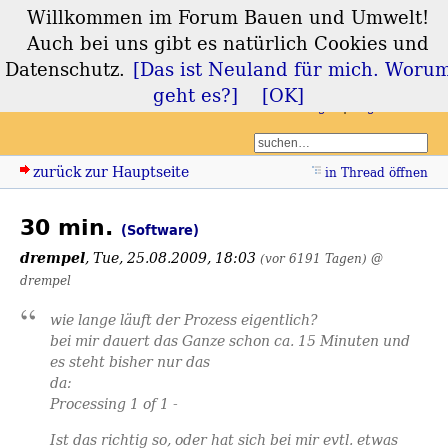
Willkommen im Forum Bauen und Umwelt!
Forum Bauen und
Auch bei uns gibt es natürlich Cookies und
Umwelt
Datenschutz.
[Das ist Neuland für mich. Woru
geht es?]
[OK]
Login
Registrieren
zurück zur Hauptseite
in Thread öffnen
30 min.
(Software)
drempel
,
Tue, 25.08.2009, 18:03
(vor 6191 Tagen)
@
drempel
wie lange läuft der Prozess eigentlich?
bei mir dauert das Ganze schon ca. 15 Minuten und
es steht bisher nur das
da:
Processing 1 of 1 -
Ist das richtig so, oder hat sich bei mir evtl. etwas