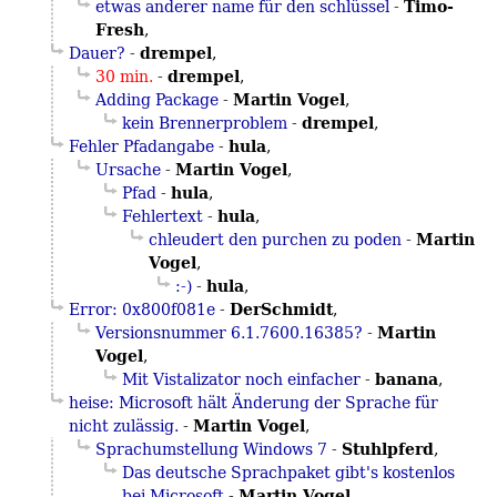
Timo-
etwas anderer name für den schlüssel
-
Fresh
,
drempel
Dauer?
-
,
drempel
30 min.
-
,
Martin Vogel
Adding Package
-
,
drempel
kein Brennerproblem
-
,
hula
Fehler Pfadangabe
-
,
Martin Vogel
Ursache
-
,
hula
Pfad
-
,
hula
Fehlertext
-
,
Martin
chleudert den purchen zu poden
-
Vogel
,
hula
:-)
-
,
DerSchmidt
Error: 0x800f081e
-
,
Martin
Versionsnummer 6.1.7600.16385?
-
Vogel
,
banana
Mit Vistalizator noch einfacher
-
,
heise: Microsoft hält Änderung der Sprache für
Martin Vogel
nicht zulässig.
-
,
Stuhlpferd
Sprachumstellung Windows 7
-
,
Das deutsche Sprachpaket gibt's kostenlos
Martin Vogel
bei Microsoft
-
,