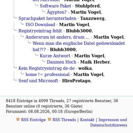
Stuhlpferd
Software Paket
-
,
Martin Vogel
Ägypten?
-
,
Tanzzwerg
Sprachpaket herunterladen
-
,
Martin Vogel
ISO Download
-
,
Blubb3000
Registryeintrag fehlt
-
,
Martin Vogel
Andersrum ist anders, drum …
-
,
Wenn man die englische Datei gedownloadet
Blubb3000
hat?!?
-
,
Martin Vogel
Kurze Antwort
-
,
Maik Herber
Daumen Hoch
-
,
wolka
Kein Registryeintrag de-de
-
,
Martin Vogel
home != professional
-
,
HiroProtago
Senf und Microsoft
-
,
8418 Einträge in 4099 Threads, 27 registrierte Benutzer, 36
Benutzer online (0 registrierte, 36 Gäste)
Forumszeit: 08.08.2026, 00:18 (Europe/Berlin)
RSS Einträge
RSS Threads
Kontakt
Impressum und
Datenschutzhinweis