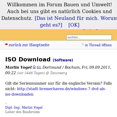
Willkommen im Forum Bauen und Umwelt!
Forum Bauen und
Auch bei uns gibt es natürlich Cookies und
Umwelt
Datenschutz.
[Das ist Neuland für mich. Woru
geht es?]
[OK]
Login
Registrieren
zurück zur Hauptseite
in Thread öffnen
ISO Download
(Software)
Martin Vogel
,
Dortmund / Bochum
,
Fri, 09.09.2011,
00:22
(vor 5446 Tagen)
@ Tanzzwerg
Gilt die Seriennummer nur für die englische Version? Falls
nicht:
http://stadt-bremerhaven.de/windows-7-dvd-als-
iso-downloaden
--
Dipl.-Ing. Martin Vogel
Leiter des Bauforums