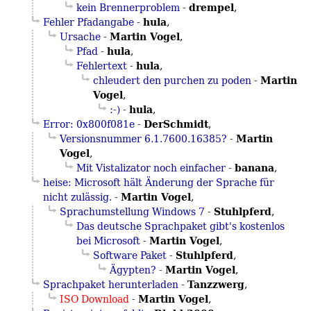
drempel
kein Brennerproblem
-
,
hula
Fehler Pfadangabe
-
,
Martin Vogel
Ursache
-
,
hula
Pfad
-
,
hula
Fehlertext
-
,
Martin
chleudert den purchen zu poden
-
Vogel
,
hula
:-)
-
,
DerSchmidt
Error: 0x800f081e
-
,
Martin
Versionsnummer 6.1.7600.16385?
-
Vogel
,
banana
Mit Vistalizator noch einfacher
-
,
heise: Microsoft hält Änderung der Sprache für
Martin Vogel
nicht zulässig.
-
,
Stuhlpferd
Sprachumstellung Windows 7
-
,
Das deutsche Sprachpaket gibt's kostenlos
Martin Vogel
bei Microsoft
-
,
Stuhlpferd
Software Paket
-
,
Martin Vogel
Ägypten?
-
,
Tanzzwerg
Sprachpaket herunterladen
-
,
Martin Vogel
ISO Download
-
,