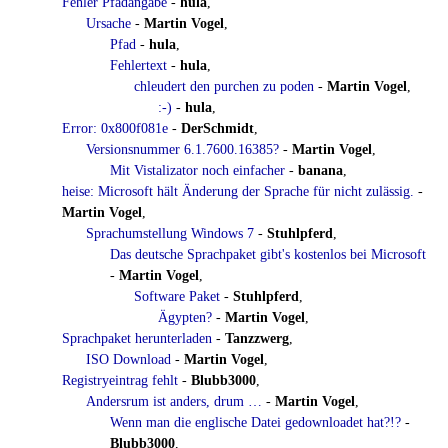
Fehler Pfadangabe
-
hula
,
Ursache
-
Martin Vogel
,
Pfad
-
hula
,
Fehlertext
-
hula
,
chleudert den purchen zu poden
-
Martin Vogel
,
:-)
-
hula
,
Error: 0x800f081e
-
DerSchmidt
,
Versionsnummer 6.1.7600.16385?
-
Martin Vogel
,
Mit Vistalizator noch einfacher
-
banana
,
heise: Microsoft hält Änderung der Sprache für nicht zulässig.
-
Martin Vogel
,
Sprachumstellung Windows 7
-
Stuhlpferd
,
Das deutsche Sprachpaket gibt's kostenlos bei Microsoft
-
Martin Vogel
,
Software Paket
-
Stuhlpferd
,
Ägypten?
-
Martin Vogel
,
Sprachpaket herunterladen
-
Tanzzwerg
,
ISO Download
-
Martin Vogel
,
Registryeintrag fehlt
-
Blubb3000
,
Andersrum ist anders, drum …
-
Martin Vogel
,
Wenn man die englische Datei gedownloadet hat?!?
-
Blubb3000
,