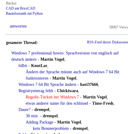
Bücher:
CAD mit BricsCAD
Bauinformatik mit Python
antworten
58997 Views
gesamter Thread:
RSS-Feed dieser Diskussion
Windows 7 professional howto: Sprachversion von englisch auf
deutsch ändern
-
Martin Vogel
,
64bit
-
KnutLar
,
Ändern der Sprache müsste auch auf Windows 7 64 Bit
funktionieren
-
Martin Vogel
,
Windows 7 64 Bit Sprache ändern
-
hari37666
,
Registryeintrag fehlt
-
Chickiwara
,
Regedit-Tücken bei Windows 7
-
Martin Vogel
,
etwas anderer name für den schlüssel
-
Timo-Fresh
,
Dauer?
-
drempel
,
30 min.
-
drempel
,
Adding Package
-
Martin Vogel
,
kein Brennerproblem
-
drempel
,