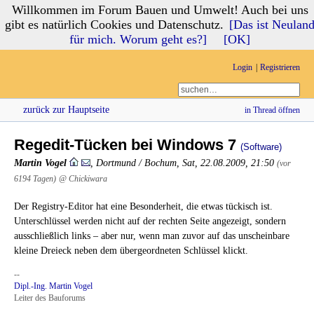
Willkommen im Forum Bauen und Umwelt! Auch bei uns
Forum Bauen und Umwelt
gibt es natürlich Cookies und Datenschutz.
[Das ist Neulan
für mich. Worum geht es?]
[OK]
Login
Registrieren
zurück zur Hauptseite
in Thread öffnen
Regedit-Tücken bei Windows 7
(Software)
Martin Vogel
,
Dortmund / Bochum
,
Sat, 22.08.2009, 21:50
(vor
6194 Tagen)
@ Chickiwara
Der Registry-Editor hat eine Besonderheit, die etwas tückisch ist.
Unterschlüssel werden nicht auf der rechten Seite angezeigt, sondern
ausschließlich links – aber nur, wenn man zuvor auf das unscheinbare
kleine Dreieck neben dem übergeordneten Schlüssel klickt.
--
Dipl.-Ing. Martin Vogel
Leiter des Bauforums