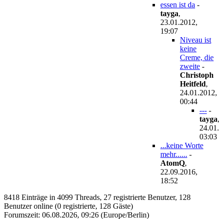
essen ist da
-
tayga
,
23.01.2012,
19:07
Niveau ist
keine
Creme, die
zweite
-
Christoph
Heitfeld
,
24.01.2012,
00:44
---
-
tayga
24.01
03:03
...keine Worte
mehr......
-
AtomQ
,
22.09.2016,
18:52
8418 Einträge in 4099 Threads, 27 registrierte Benutzer, 128
Benutzer online (0 registrierte, 128 Gäste)
Forumszeit: 06.08.2026, 09:26 (Europe/Berlin)