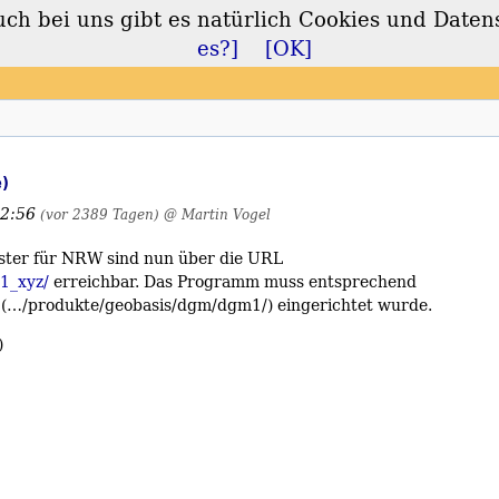
 bei uns gibt es natürlich Cookies und Daten
lt
es?]
[OK]
e)
12:56
(vor 2389 Tagen)
@ Martin Vogel
ster für NRW sind nun über die URL
1_xyz/
erreichbar. Das Programm muss entsprechend
L (…/produkte/geobasis/dgm/dgm1/) eingerichtet wurde.
)