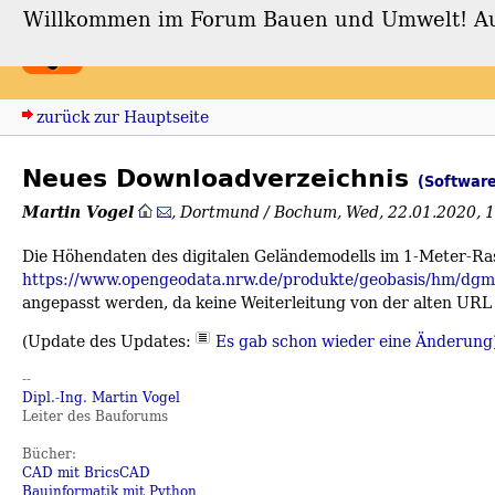
Willkommen im Forum Bauen und Umwelt! Auch
Forum Bauen und Umwe
zurück zur Hauptseite
Neues Downloadverzeichnis
(Softwar
Martin Vogel
,
Dortmund / Bochum
,
Wed, 22.01.2020, 
Die Höhendaten des digitalen Geländemodells im 1-Meter-Ra
https://www.opengeodata.nrw.de/produkte/geobasis/hm/dgm
angepasst werden, da keine Weiterleitung von der alten UR
(Update des Updates:
Es gab schon wieder eine Änderung
--
Dipl.-Ing. Martin Vogel
Leiter des Bauforums
Bücher:
CAD mit BricsCAD
Bauinformatik mit Python