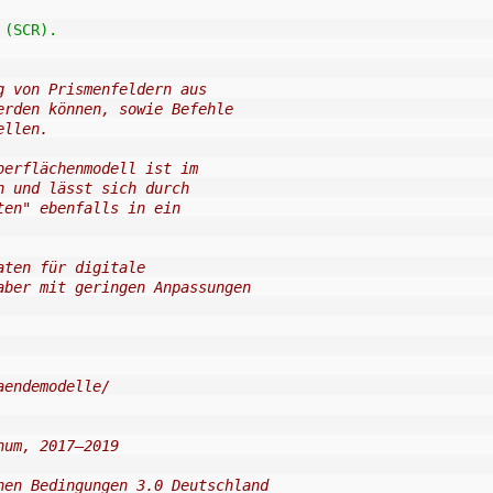
 (SCR).
g von Prismenfeldern aus
erden können, sowie Befehle
ellen.
berflächenmodell ist im
h und lässt sich durch
ten" ebenfalls in ein
aten für digitale
aber mit geringen Anpassungen
aendemodelle/
hum, 2017–2019
hen Bedingungen 3.0 Deutschland