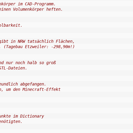
nkörper im CAD-Programm.
einen Volumenkörper heften.
olbarkeit.
gibt in NRW tatsächlich Flächen,
. (Tagebau Etzweiler: -298,90m!)
nd nur noch halb so groß
STL-Dateien.
eundlich abgefangen.
n, um den Minecraft-Effekt
unkte im Dictionary
enötigten.