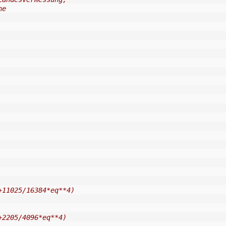
he
+11025/16384*eq**4)
+2205/4096*eq**4)