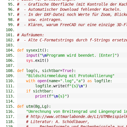
#  - Grafische Oberfläche (mit Kontrolle der Kac
#  - Automatischer Download fehlender Kacheln.
#  - In der DXF-Datei noch Werte für Zoom, Blick
#    usw. eintragen.
#  - Klären, warum FreeCAD nur eine einzige 3D-F
# Aufräumen:
#  - Alte C-Formatstrings durch f-Strings ersetz
def
 sysexit
(
)
:
input
(
"
\n
Programm wird beendet. [Enter]"
)
sys
.
exit
(
)
def
 log
(
s
,
 sichtbar
=
True
)
:
"Bildschirmmeldung mit Protokollierung"
with
open
(
name+
".log"
,
"a"
)
as
 logfile:
        logfile.
write
(
f
"{s}
\n
"
)
if
 sichtbar:
print
(
f
"
\n
{s}"
)
def
 utm
(
Bg
,
Lg
)
:
"Umrechnung von Breitengrad und Längengrad i
# http://www.ottmarlabonde.de/L1/UTMBeispiel
# Literatur: A. Schödlbauer,
#     Rechenformeln und Rechenbeispiele zur 