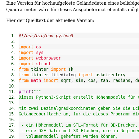
Eine Version für hochaufgelöste Geländedaten eines beliebi
Quadratmeter wäre für dieses Ausgabeformat ebenfalls mögli
Hier der Quelltext der aktuellen Version:
#!/usr/bin/env python3
import
os
import
sys
import
webbrowser
import
struct
from
 tkinter 
import
 Tk
from
 tkinter.
filedialog
import
 askdirectory
from
math
import
 sqrt
,
 sin
,
 cos
,
 tan
,
 radians
,
 d
print
(
"""
Dieses Python3-Skript erstellt Höhenmodelle für 
Mit zwei Dezimalgradkoordinaten geben Sie die Ec
Geländeoberfläche an, für die dieses Programm di
 - ein Höhenmodell im STL-Format für 3D-Drucker,
 - eine DXF-Datei mit 3D-Flächen, die in Regione
   Volumenmodell geheftet werden können,