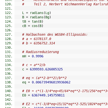
#     Teil 2, Herbert WichmannVerlag Karlsru
    L 
=
 radians
(
Lg
)
    B 
=
 radians
(
Bg
)
    tB 
=
 tan
(
B
)
    cB 
=
 cos
(
B
)
# Halbachsen des WGS84-Ellipsoids:
# a = 6378137.0
# b = 6356752.314
# Radiusreduzierung
    mH 
=
0.9996
# c = a**2/b
    c 
=
6399593.626005325
# eq = (a**2-b**2)/b**2
    eq 
=
0.006739496819936062
# E0 = c*(1-3/4*eq+45/64*eq**2-175/256*eq**3
    E0 
=
6367449.145759811
# E2 = c*(-3/8*eq+15/32*eq**2-525/1024*eq**3