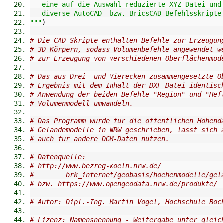
 - eine auf die Auswahl reduzierte XYZ-Datei und
 - diverse AutoCAD- bzw. BricsCAD-Befehlsskripte
"""
)
# Die CAD-Skripte enthalten Befehle zur Erzeugun
# 3D-Körpern, sodass Volumenbefehle angewendet w
# zur Erzeugung von verschiedenen Oberflächenmod
# Das aus Drei- und Vierecken zusammengesetzte O
# Ergebnis mit dem Inhalt der DXF-Datei identisc
# Anwendung der beiden Befehle "Region" und "Hef
# Volumenmodell umwandeln.
# Das Programm wurde für die öffentlichen Höhend
# Geländemodelle in NRW geschrieben, lässt sich 
# auch für andere DGM-Daten nutzen.
# Datenquelle:
# http://www.bezreg-koeln.nrw.de/
#        brk_internet/geobasis/hoehenmodelle/gel
# bzw. https://www.opengeodata.nrw.de/produkte/
# Autor: Dipl.-Ing. Martin Vogel, Hochschule Boc
# Lizenz: Namensnennung - Weitergabe unter gleic