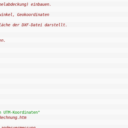
helabdeckung) einbauen.
winkel, Geokoordinaten
läche der DXF-Datei darstellt.
en.
n UTM-Koordinaten"
Rechnung.htm
Landesvermessung,