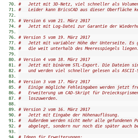
#   Jetzt mit 3D-Netz, viel schneller als Volume
#   Leider kann BricsCAD aus dieser Oberfläche k
# Version 6 vom 21. März 2017
#   Jetzt mit Log-Datei zur Garantie der Wiederh
# Version 5 vom 19. März 2017
#   Jetzt mit variabler Höhe der Unterseite. Es 
#   die weit unterhalb des Meeresspiegels liegen
# Version 4 vom 18. März 2017
#   Jetzt mit binärem STL-Export. Die Dateien si
#   und werden viel schneller gelesen als ASCII-
# Version 3 vom 17. März 2017
#   Einige mögliche Fehleingaben werden jetzt fr
#   Erweiterung um CAD-Skript für Dreiecksprisme
#   loszuwerden.
# Version 2 vom 16. März 2017
#   Jetzt mit Eingabe der Höhenauflösung.
#   Außerdem werden nicht mehr alle gefundenen P
#   abgelegt, sondern nur noch die später auch b
# Ideen für Erweiterungen: