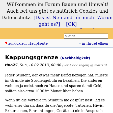
Willkommen im Forum Bauen und Umwelt!
Forum Bauen und
Auch bei uns gibt es natürlich Cookies und
Umwelt
Datenschutz.
[Das ist Neuland für mich. Woru
geht es?]
[OK]
Login
Registrieren
zurück zur Hauptseite
in Thread öffnen
Kappungsgrenze
(Nachhaltigkeit)
tino27
,
Sun, 10.02.2013, 00:06
(vor 4927 Tagen)
@ masterd
Jeder Student, der etwas mehr Bafög bezogen hat, musste
im Grunde nie Studiengebühren bezahlen. Die anderen
wohnen ja meist noch zu Hause und sparen damit Geld,
sollten also etwa 100€ im Monat über haben.
Wenn du die Vorteile im Studium nie gespürt hast, lag es
wohl eher daran, dass du die Angebote (Tutorien, Hiwis,
Exkursionen, Einrichtungen, Geräte,...) nie in Anspruch