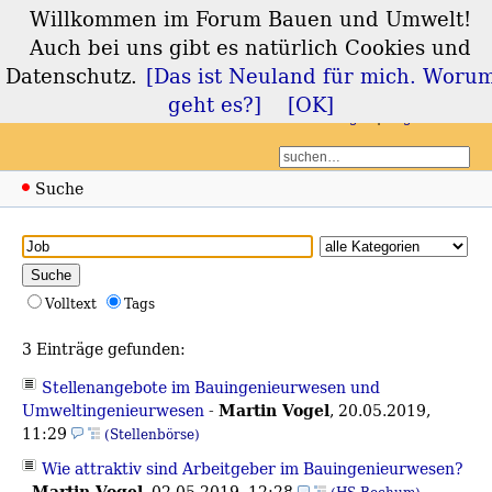
Willkommen im Forum Bauen und Umwelt!
Forum Bauen und
Auch bei uns gibt es natürlich Cookies und
Umwelt
Datenschutz.
[Das ist Neuland für mich. Woru
geht es?]
[OK]
Login
Registrieren
Suche
Volltext
Tags
3 Einträge gefunden:
Stellenangebote im Bauingenieurwesen und
Martin Vogel
Umweltingenieurwesen
-
,
20.05.2019,
11:29
(Stellenbörse)
Wie attraktiv sind Arbeitgeber im Bauingenieurwesen?
Martin Vogel
-
,
02.05.2019, 12:28