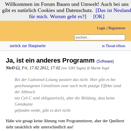
Willkommen im Forum Bauen und Umwelt! Auch bei uns
Forum Bauen und Umwelt
gibt es natürlich Cookies und Datenschutz.
[Das ist Neulan
für mich. Worum geht es?]
[OK]
Login
Registrieren
zurück zur Hauptseite
in Thread öffnen
Ja, ist ein anderes Programm
(Software)
NicO
,
Fri, 17.02.2012, 17:02
(vor 5283 Tagen)
@ Martin Vogel
Bei der Cadwiesel-Lösung passiert das nicht. Hier gibt es bei
geschwungenen Grenzlinien zwar auch recht putzige Effekte (und
der Abbruch
mit Ctrl-C wird obligatorisch), aber die Meldung, dass keine
Grenzkante
gefunden werde, gibt es dort nicht.
Habe wie gesagt keine Ahnung vom Programmieren, aber der Quelltext
sieht tatsächlich sehr unterschiedlich aus!