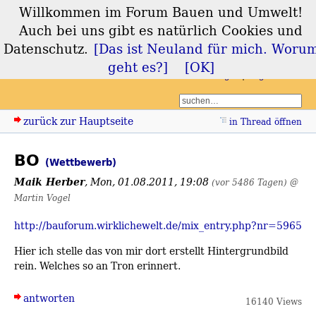
Willkommen im Forum Bauen und Umwelt!
Forum Bauen und
Auch bei uns gibt es natürlich Cookies und
Umwelt
Datenschutz.
[Das ist Neuland für mich. Woru
geht es?]
[OK]
Login
Registrieren
zurück zur Hauptseite
in Thread öffnen
BO
(Wettbewerb)
Maik Herber
,
Mon, 01.08.2011, 19:08
(vor 5486 Tagen)
@
Martin Vogel
http://bauforum.wirklichewelt.de/mix_entry.php?nr=5965
Hier ich stelle das von mir dort erstellt Hintergrundbild
rein. Welches so an Tron erinnert.
antworten
16140 Views