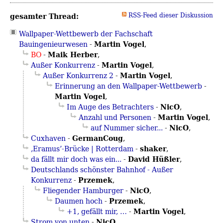
gesamter Thread:
RSS-Feed dieser Diskussion
Wallpaper-Wettbewerb der Fachschaft
Martin Vogel
Bauingenieurwesen
-
,
Maik Herber
BO
-
,
Martin Vogel
Außer Konkurrenz
-
,
Martin Vogel
Außer Konkurrenz 2
-
,
Erinnerung an den Wallpaper-Wettbewerb
-
Martin Vogel
,
NicO
Im Auge des Betrachters
-
,
Martin Vogel
Anzahl und Personen
-
,
NicO
auf Nummer sicher...
-
,
GermanCoug
Cuxhaven
-
,
shaker
‚Eramus’-Brücke | Rotterdam
-
,
David Hüßler
da fällt mir doch was ein...
-
,
Deutschlands schönster Bahnhof - Außer
Przemek
Konkurrenz
-
,
NicO
Fliegender Hamburger
-
,
Przemek
Daumen hoch
-
,
Martin Vogel
+1, gefällt mir, …
-
,
NicO
Strom von unten
-
,