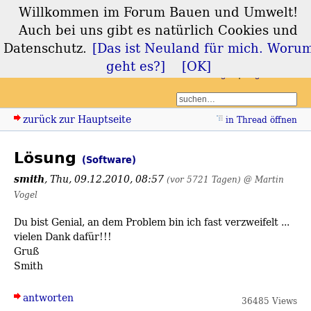
Willkommen im Forum Bauen und Umwelt!
Forum Bauen und
Auch bei uns gibt es natürlich Cookies und
Umwelt
Datenschutz.
[Das ist Neuland für mich. Woru
geht es?]
[OK]
Login
Registrieren
zurück zur Hauptseite
in Thread öffnen
Lösung
(Software)
smith
,
Thu, 09.12.2010, 08:57
(vor 5721 Tagen)
@ Martin
Vogel
Du bist Genial, an dem Problem bin ich fast verzweifelt ...
vielen Dank dafür!!!
Gruß
Smith
antworten
36485 Views