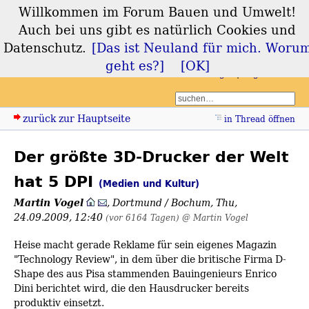
Willkommen im Forum Bauen und Umwelt!
Forum Bauen und
Auch bei uns gibt es natürlich Cookies und
Umwelt
Datenschutz.
[Das ist Neuland für mich. Woru
geht es?]
[OK]
Login
Registrieren
zurück zur Hauptseite
in Thread öffnen
Der größte 3D-Drucker der Welt
hat 5 DPI
(Medien und Kultur)
Martin Vogel
,
Dortmund / Bochum
,
Thu,
24.09.2009, 12:40
(vor 6164 Tagen)
@ Martin Vogel
Heise macht gerade Reklame für sein eigenes Magazin
"Technology Review", in dem über die britische Firma D-
Shape des aus Pisa stammenden Bauingenieurs Enrico
Dini berichtet wird, die den Hausdrucker bereits
produktiv einsetzt.