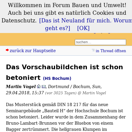
Willkommen im Forum Bauen und Umwelt!
Forum Bauen und
Auch bei uns gibt es natürlich Cookies und
Umwelt
Datenschutz.
[Das ist Neuland für mich. Woru
geht es?]
[OK]
Login
Registrieren
zurück zur Hauptseite
in Thread öffnen
Das Vorschaubildchen ist schon
betoniert
(HS Bochum)
Martin Vogel
,
Dortmund / Bochum
,
Sun,
29.04.2018, 15:37
(vor 3025 Tagen)
@ Martin Vogel
Das Musterstück gemäß DIN 18 217 für das neue
Seminargebäude „Bauteil H“ der Hochschule Bochum ist
schon betoniert. Leider wurde in dem Zusammenhang der
Bruno-Lambart-Brunnen vor der Bluebox von einem
Bagger zertrümmert. Die hellgrauen Klumpen im