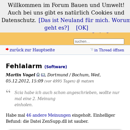
Willkommen im Forum Bauen und Umwelt!
Forum Bauen und
Auch bei uns gibt es natürlich Cookies und
Umwelt
Datenschutz.
[Das ist Neuland für mich. Woru
geht es?]
[OK]
Login
Registrieren
zurück zur Hauptseite
in Thread öffnen
Fehlalarm
(Software)
Martin Vogel
,
Dortmund / Bochum
,
Wed,
05.12.2012, 15:09
(vor 4995 Tagen)
@ matzen
Scia habe ich auch schon angeschrieben, wollte nur
mal eine 2. Meinung
einholen.
Habe mal
46 andere Meinungen
eingeholt. Einhelliger
Befund: die Datei ZenSupp.dll ist sauber.