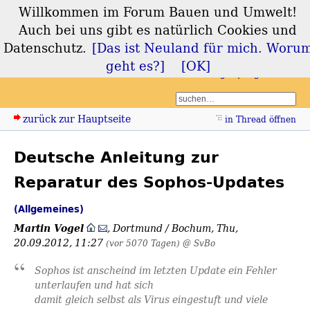
Willkommen im Forum Bauen und Umwelt!
Forum Bauen und
Auch bei uns gibt es natürlich Cookies und
Umwelt
Datenschutz.
[Das ist Neuland für mich. Woru
geht es?]
[OK]
Login
Registrieren
zurück zur Hauptseite
in Thread öffnen
Deutsche Anleitung zur
Reparatur des Sophos-Updates
(Allgemeines)
Martin Vogel
,
Dortmund / Bochum
,
Thu,
20.09.2012, 11:27
(vor 5070 Tagen)
@ SvBo
Sophos ist anscheind im letzten Update ein Fehler
unterlaufen und hat sich
damit gleich selbst als Virus eingestuft und viele