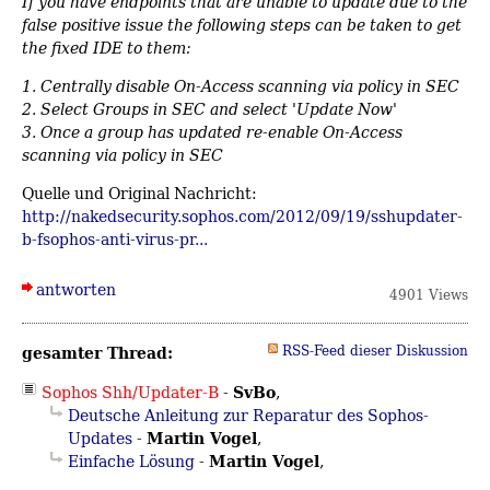
If you have endpoints that are unable to update due to the
false positive issue the following steps can be taken to get
the fixed IDE to them:
1. Centrally disable On-Access scanning via policy in SEC
2. Select Groups in SEC and select 'Update Now'
3. Once a group has updated re-enable On-Access
scanning via policy in SEC
Quelle und Original Nachricht:
http://nakedsecurity.sophos.com/2012/09/19/sshupdater-
b-fsophos-anti-virus-pr...
antworten
4901 Views
gesamter Thread:
RSS-Feed dieser Diskussion
SvBo
Sophos Shh/Updater-B
-
,
Deutsche Anleitung zur Reparatur des Sophos-
Martin Vogel
Updates
-
,
Martin Vogel
Einfache Lösung
-
,