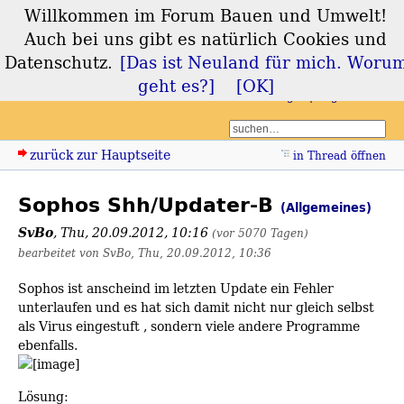
Willkommen im Forum Bauen und Umwelt!
Forum Bauen und
Auch bei uns gibt es natürlich Cookies und
Umwelt
Datenschutz.
[Das ist Neuland für mich. Woru
geht es?]
[OK]
Login
Registrieren
zurück zur Hauptseite
in Thread öffnen
Sophos Shh/Updater-B
(Allgemeines)
SvBo
,
Thu, 20.09.2012, 10:16
(vor 5070 Tagen)
bearbeitet von SvBo, Thu, 20.09.2012, 10:36
Sophos ist anscheind im letzten Update ein Fehler
unterlaufen und es hat sich damit nicht nur gleich selbst
als Virus eingestuft , sondern viele andere Programme
ebenfalls.
Lösung: