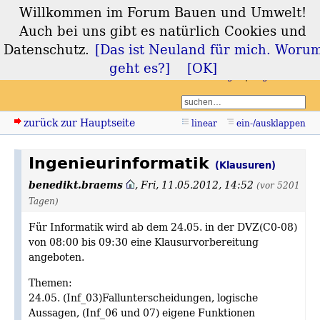
Willkommen im Forum Bauen und Umwelt!
Forum Bauen und
Auch bei uns gibt es natürlich Cookies und
Umwelt
Datenschutz.
[Das ist Neuland für mich. Woru
geht es?]
[OK]
Login
Registrieren
zurück zur Hauptseite
linear
ein-/ausklappen
Ingenieurinformatik
(Klausuren)
benedikt.braems
,
Fri, 11.05.2012, 14:52
(vor 5201
Tagen)
Für Informatik wird ab dem 24.05. in der DVZ(C0-08)
von 08:00 bis 09:30 eine Klausurvorbereitung
angeboten.
Themen:
24.05. (Inf_03)Fallunterscheidungen, logische
Aussagen, (Inf_06 und 07) eigene Funktionen