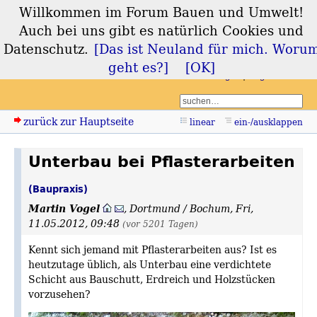
Willkommen im Forum Bauen und Umwelt!
Forum Bauen und
Auch bei uns gibt es natürlich Cookies und
Umwelt
Datenschutz.
[Das ist Neuland für mich. Woru
geht es?]
[OK]
Login
Registrieren
zurück zur Hauptseite
linear
ein-/ausklappen
Unterbau bei Pflasterarbeiten
(Baupraxis)
Martin Vogel
,
Dortmund / Bochum
,
Fri,
11.05.2012, 09:48
(vor 5201 Tagen)
Kennt sich jemand mit Pflasterarbeiten aus? Ist es
heutzutage üblich, als Unterbau eine verdichtete
Schicht aus Bauschutt, Erdreich und Holzstücken
vorzusehen?