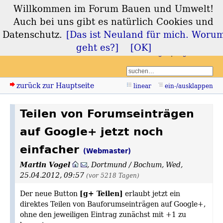
Willkommen im Forum Bauen und Umwelt!
Forum Bauen und
Auch bei uns gibt es natürlich Cookies und
Umwelt
Datenschutz.
[Das ist Neuland für mich. Woru
geht es?]
[OK]
Login
Registrieren
zurück zur Hauptseite
linear
ein-/ausklappen
Teilen von Forumseinträgen
auf Google+ jetzt noch
einfacher
(Webmaster)
Martin Vogel
,
Dortmund / Bochum
,
Wed,
25.04.2012, 09:57
(vor 5218 Tagen)
[g+ Teilen]
Der neue Button
erlaubt jetzt ein
direktes Teilen von Bauforumseinträgen auf Google+,
ohne den jeweiligen Eintrag zunächst mit +1 zu