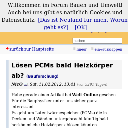
Willkommen im Forum Bauen und Umwelt!
Forum Bauen und
Auch bei uns gibt es natürlich Cookies und
Umwelt
Datenschutz.
[Das ist Neuland für mich. Woru
geht es?]
[OK]
Login
Registrieren
zurück zur Hauptseite
linear
ein-/ausklappen
Lösen PCMs bald Heizkörper
ab?
(Bauforschung)
NicO
,
Sat, 11.02.2012, 13:41
(vor 5291 Tagen)
Welt Online
Habe gerade einen Artikel bei
gesehen.
Für die Bauphysiker unter uns sicher ganz
interessant.
Es geht um Latentwärmespeicher (PCMs) die in
Decken und Wänden untergebracht künftig bald
herkömmliche Heizkörper ablösen könnten.