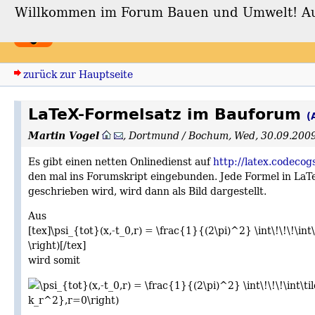
Willkommen im Forum Bauen und Umwelt! Auch
Forum Bauen und Umwe
zurück zur Hauptseite
LaTeX-Formelsatz im Bauforum
(
Martin Vogel
,
Dortmund / Bochum
,
Wed, 30.09.200
Es gibt einen netten Onlinedienst auf
http://latex.codecog
den mal ins Forumskript eingebunden. Jede Formel in LaTeX
geschrieben wird, wird dann als Bild dargestellt.
Aus
[t​ex]\psi_{tot}(x,-t_0,r) = \frac{1}{(2\pi)^2} \int\!\!\!\
\right)[/t​ex]
wird somit