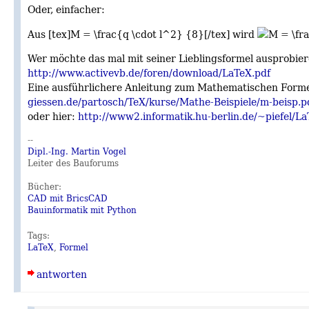
Oder, einfacher:
Aus [t​ex]M = \frac{q \cdot l^2} {8}[/t​ex] wird
Wer möchte das mal mit seiner Lieblingsformel ausprobiere
http://www.activevb.de/foren/download/LaTeX.pdf
Eine ausführlichere Anleitung zum Mathematischen Formel
giessen.de/partosch/TeX/kurse/Mathe-Beispiele/m-beisp.p
oder hier:
http://www2.informatik.hu-berlin.de/~piefel/L
--
Dipl.-Ing. Martin Vogel
Leiter des Bauforums
Bücher:
CAD mit BricsCAD
Bauinformatik mit Python
Tags:
LaTeX
,
Formel
antworten