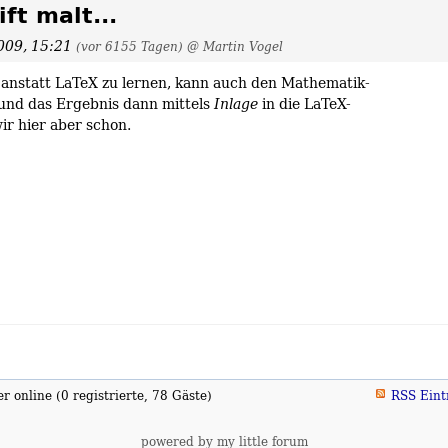
ft malt...
009, 15:21
(vor 6155 Tagen)
@ Martin Vogel
, anstatt LaTeX zu lernen, kann auch den Mathematik-
nd das Ergebnis dann mittels
Inlage
in die LaTeX-
ir hier aber schon.
 online (0 registrierte, 78 Gäste)
RSS Eint
powered by my little forum