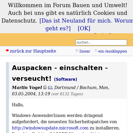
Willkommen im Forum Bauen und Umwelt!
Forum Bauen und
Auch bei uns gibt es natürlich Cookies und
Umwelt
Datenschutz.
[Das ist Neuland für mich. Woru
geht es?]
[OK]
Login
Registrieren
zurück zur Hauptseite
linear
ein-/ausklappen
Auspacken - einschalten -
verseucht!
(Software)
Martin Vogel
,
Dortmund / Bochum
,
Mon,
03.05.2004, 13:19
(vor 8132 Tagen)
Hallo,
Windows-AnwenderInnen werden dringend
aufgefordert, die neuesten Sicherheitspatches von
http://windowsupdate.microsoft.com
zu installieren.