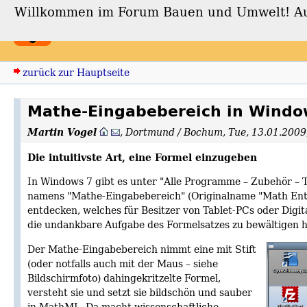
Willkommen im Forum Bauen und Umwelt! Auch
Forum Bauen und Umwe
zurück zur Hauptseite
Mathe-Eingabebereich in Window
Martin Vogel
,
Dortmund / Bochum
,
Tue, 13.01.2009
Die intuitivste Art, eine Formel einzugeben
In Windows 7 gibt es unter "Alle Programme – Zubehör –
namens "Mathe-Eingabebereich" (Originalname "Math Entr
entdecken, welches für Besitzer von Tablet-PCs oder Digita
die undankbare Aufgabe des Formelsatzes zu bewältigen 
Der Mathe-Eingabebereich nimmt eine mit Stift
(oder notfalls auch mit der Maus – siehe
Bildschirmfoto) dahingekritzelte Formel,
versteht sie und setzt sie bildschön und sauber
in MathML. Da macht wissenschaftliche