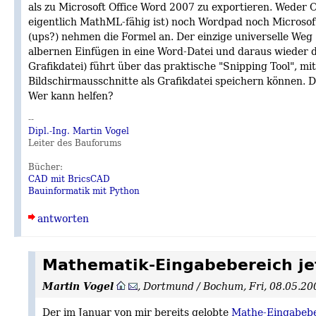
als zu Microsoft Office Word 2007 zu exportieren. Weder O
eigentlich MathML-fähig ist) noch Wordpad noch Microsof
(ups?) nehmen die Formel an. Der einzige universelle We
albernen Einfügen in eine Word-Datei und daraus wieder d
Grafikdatei) führt über das praktische "Snipping Tool", mi
Bildschirmausschnitte als Grafikdatei speichern können. 
Wer kann helfen?
--
Dipl.-Ing. Martin Vogel
Leiter des Bauforums
Bücher:
CAD mit BricsCAD
Bauinformatik mit Python
antworten
Mathematik-Eingabebereich jet
Martin Vogel
,
Dortmund / Bochum
,
Fri, 08.05.2
Der im Januar von mir bereits gelobte
Mathe-Eingabebe