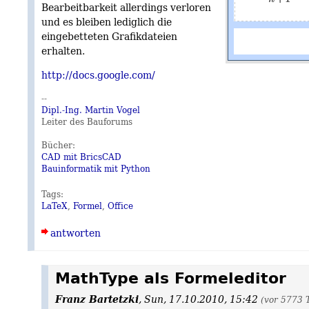
Bearbeitbarkeit allerdings verloren
und es bleiben lediglich die
eingebetteten Grafikdateien
erhalten.
http://docs.google.com/
--
Dipl.-Ing. Martin Vogel
Leiter des Bauforums
Bücher:
CAD mit BricsCAD
Bauinformatik mit Python
Tags:
LaTeX
,
Formel
,
Office
antworten
MathType als Formeleditor
Franz Bartetzki
,
Sun, 17.10.2010, 15:42
(vor 5773 