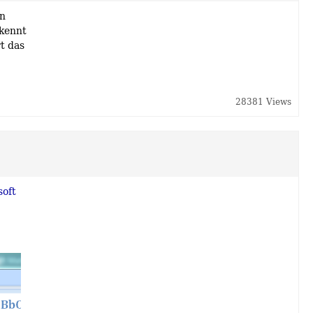
gn
rkennt
t das
28381 Views
soft