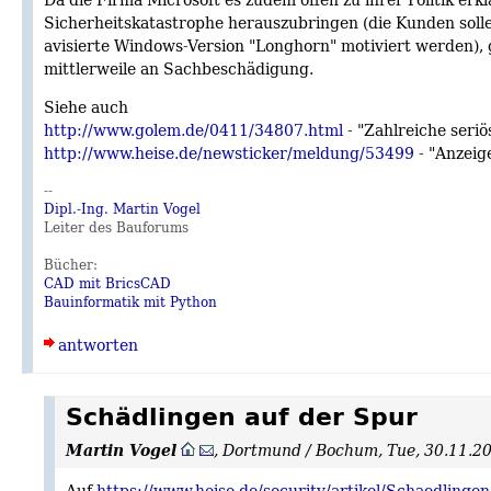
Sicherheitskatastrophe herauszubringen (die Kunden sol
avisierte Windows-Version "Longhorn" motiviert werden),
mittlerweile an Sachbeschädigung.
Siehe auch
http://www.golem.de/0411/34807.html
- "Zahlreiche seri
http://www.heise.de/newsticker/meldung/53499
- "Anzeig
--
Dipl.-Ing. Martin Vogel
Leiter des Bauforums
Bücher:
CAD mit BricsCAD
Bauinformatik mit Python
antworten
Schädlingen auf der Spur
Martin Vogel
,
Dortmund / Bochum
,
Tue, 30.11.2
Auf
https://www.heise.de/security/artikel/Schaedlinge