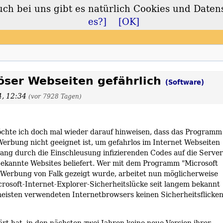
 bei uns gibt es natürlich Cookies und Daten
lt
es?]
[OK]
öser Webseiten gefährlich
(Software)
4, 12:34
(vor 7928 Tagen)
hte ich doch mal wieder darauf hinweisen, dass das Programm
erbung nicht geeignet ist, um gefahrlos im Internet Webseiten
lang durch die Einschleusung infizierenden Codes auf die Server
bekannte Websites beliefert. Wer mit dem Programm "Microsoft
n Werbung von Falk gezeigt wurde, arbeitet nun möglicherweise
crosoft-Internet-Explorer-Sicherheitslücke seit langem bekannt
 meisten verwendeten Internetbrowsers keinen Sicherheitsflicke
lärt hat, in den nächsten zwei Jahren keine neue Version ihrer