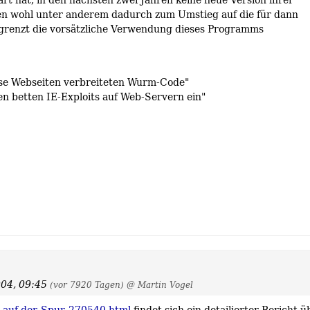
len wohl unter anderem dadurch zum Umstieg auf die für dann
 grenzt die vorsätzliche Verwendung dieses Programms
öse Webseiten verbreiteten Wurm-Code"
en betten IE-Exploits auf Web-Servern ein"
004, 09:45
(vor 7920 Tagen)
@ Martin Vogel
n-auf-der-Spur-270540.html
findet sich ein detailierter Bericht ü