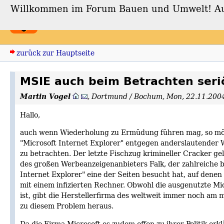
Willkommen im Forum Bauen und Umwelt! Auch
Forum Bauen und Umwe
zurück zur Hauptseite
MSIE auch beim Betrachten seri
Martin Vogel
,
Dortmund / Bochum
,
Mon, 22.11.200
Hallo,
auch wenn Wiederholung zu Ermüdung führen mag, so möc
"Microsoft Internet Explorer" entgegen anderslautender W
zu betrachten. Der letzte Fischzug krimineller Cracker ge
des großen Werbeanzeigenanbieters Falk, der zahlreiche 
Internet Explorer" eine der Seiten besucht hat, auf dene
mit einem infizierten Rechner. Obwohl die ausgenutzte Mi
ist, gibt die Herstellerfirma des weltweit immer noch am
zu diesem Problem heraus.
Da die Firma Microsoft es zudem offen zu ihrer Politik erk