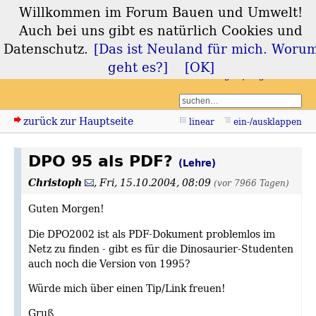
Willkommen im Forum Bauen und Umwelt!
Forum Bauen und
Auch bei uns gibt es natürlich Cookies und
Umwelt
Datenschutz.
[Das ist Neuland für mich. Woru
geht es?]
[OK]
Login
Registrieren
zurück zur Hauptseite
linear
ein-/ausklappen
DPO 95 als PDF?
(Lehre)
Christoph
,
Fri, 15.10.2004, 08:09
(vor 7966 Tagen)
Guten Morgen!
Die DPO2002 ist als PDF-Dokument problemlos im
Netz zu finden - gibt es für die Dinosaurier-Studenten
auch noch die Version von 1995?
Würde mich über einen Tip/Link freuen!
Gruß