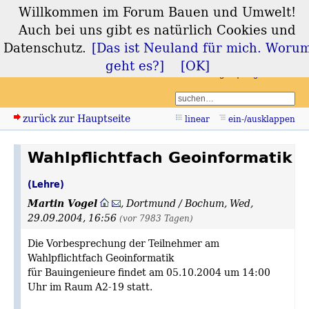
Willkommen im Forum Bauen und Umwelt!
Forum Bauen und
Auch bei uns gibt es natürlich Cookies und
Umwelt
Datenschutz.
[Das ist Neuland für mich. Woru
geht es?]
[OK]
Login
Registrieren
zurück zur Hauptseite
linear
ein-/ausklappen
Wahlpflichtfach Geoinformatik
(Lehre)
Martin Vogel
,
Dortmund / Bochum
,
Wed,
29.09.2004, 16:56
(vor 7983 Tagen)
Die Vorbesprechung der Teilnehmer am
Wahlpflichtfach Geoinformatik
für Bauingenieure findet am 05.10.2004 um 14:00
Uhr im Raum A2-19 statt.