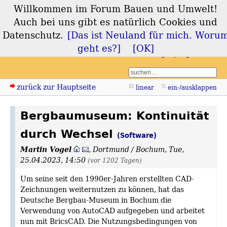
Willkommen im Forum Bauen und Umwelt!
Forum Bauen und
Auch bei uns gibt es natürlich Cookies und
Umwelt
Datenschutz.
[Das ist Neuland für mich. Woru
geht es?]
[OK]
Login
Registrieren
zurück zur Hauptseite
linear
ein-/ausklappen
Bergbaumuseum: Kontinuität
durch Wechsel
(Software)
Martin Vogel
,
Dortmund / Bochum
,
Tue,
25.04.2023, 14:50
(vor 1202 Tagen)
Um seine seit den 1990er-Jahren erstellten CAD-
Zeichnungen weiternutzen zu können, hat das
Deutsche Bergbau-Museum in Bochum die
Verwendung von AutoCAD aufgegeben und arbeitet
nun mit BricsCAD. Die Nutzungsbedingungen von