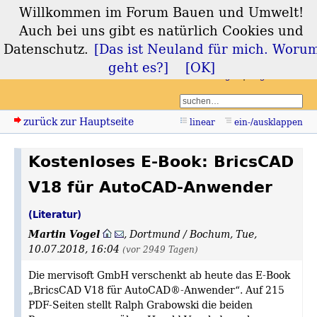
Willkommen im Forum Bauen und Umwelt!
Forum Bauen und
Auch bei uns gibt es natürlich Cookies und
Umwelt
Datenschutz.
[Das ist Neuland für mich. Woru
geht es?]
[OK]
Login
Registrieren
zurück zur Hauptseite
linear
ein-/ausklappen
Kostenloses E-Book: BricsCAD
V18 für AutoCAD-Anwender
(Literatur)
Martin Vogel
,
Dortmund / Bochum
,
Tue,
10.07.2018, 16:04
(vor 2949 Tagen)
Die mervisoft GmbH verschenkt ab heute das E-Book
„BricsCAD V18 für AutoCAD®-Anwender“. Auf 215
PDF-Seiten stellt Ralph Grabowski die beiden