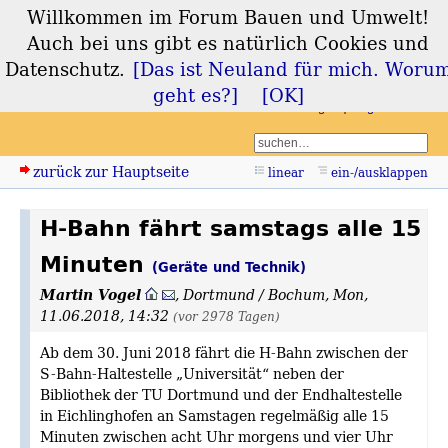
Willkommen im Forum Bauen und Umwelt!
Forum Bauen und
Auch bei uns gibt es natürlich Cookies und
Umwelt
Datenschutz.
[Das ist Neuland für mich. Woru
geht es?]
[OK]
Login
Registrieren
zurück zur Hauptseite
linear
ein-/ausklappen
H-Bahn fährt samstags alle 15
Minuten
(Geräte und Technik)
Martin Vogel
,
Dortmund / Bochum
,
Mon,
11.06.2018, 14:32
(vor 2978 Tagen)
Ab dem 30. Juni 2018 fährt die H-Bahn zwischen der
S-Bahn-Haltestelle „Universität“ neben der
Bibliothek der TU Dortmund und der Endhaltestelle
in Eichlinghofen an Samstagen regelmäßig alle 15
Minuten zwischen acht Uhr morgens und vier Uhr