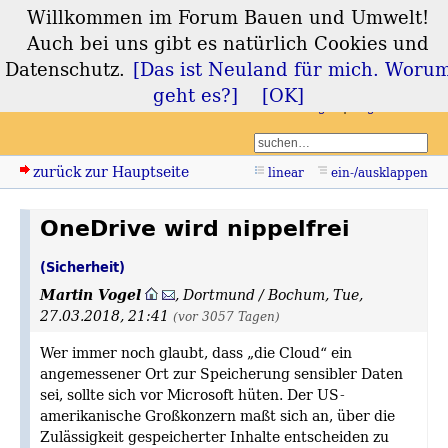
Willkommen im Forum Bauen und Umwelt!
Forum Bauen und
Auch bei uns gibt es natürlich Cookies und
Umwelt
Datenschutz.
[Das ist Neuland für mich. Woru
geht es?]
[OK]
Login
Registrieren
zurück zur Hauptseite
linear
ein-/ausklappen
OneDrive wird nippelfrei
(Sicherheit)
Martin Vogel
,
Dortmund / Bochum
,
Tue,
27.03.2018, 21:41
(vor 3057 Tagen)
Wer immer noch glaubt, dass „die Cloud“ ein
angemessener Ort zur Speicherung sensibler Daten
sei, sollte sich vor Microsoft hüten. Der US-
amerikanische Großkonzern maßt sich an, über die
Zulässigkeit gespeicherter Inhalte entscheiden zu