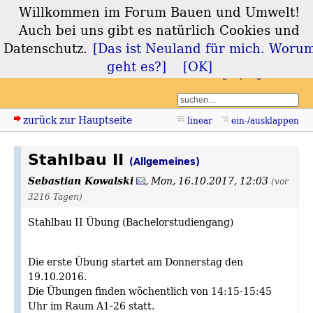
Willkommen im Forum Bauen und Umwelt!
Forum Bauen und
Auch bei uns gibt es natürlich Cookies und
Umwelt
Datenschutz.
[Das ist Neuland für mich. Woru
geht es?]
[OK]
Login
Registrieren
zurück zur Hauptseite
linear
ein-/ausklappen
Stahlbau II
(Allgemeines)
Sebastian Kowalski
,
Mon, 16.10.2017, 12:03
(vor
3216 Tagen)
Stahlbau II Übung (Bachelorstudiengang)
Die erste Übung startet am Donnerstag den
19.10.2016.
Die Übungen finden wöchentlich von 14:15-15:45
Uhr im Raum A1-26 statt.