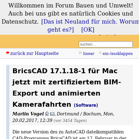
Willkommen im Forum Bauen und Umwelt!
Forum Bauen und
Auch bei uns gibt es natürlich Cookies und
Umwelt
Datenschutz.
[Das ist Neuland für mich. Woru
geht es?]
[OK]
Login
Registrieren
zurück zur Hauptseite
linear
ein-/ausklappen
BricsCAD 17.1.18-1 für Mac
jetzt mit zertifiziertem BIM-
Export und animierten
Kamerafahrten
(Software)
Martin Vogel
,
Dortmund / Bochum
,
Mon,
20.02.2017, 12:39
(vor 3454 Tagen)
Die neue Version des zu AutoCAD dateikompatiblen
CAD-Programms BricsCAD ist am 17. Februar in der