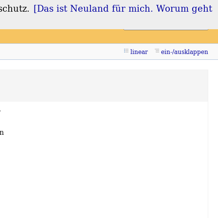
schutz.
[Das ist Neuland für mich. Worum geht
Login
Registrieren
linear
ein-/ausklappen
)
r
in