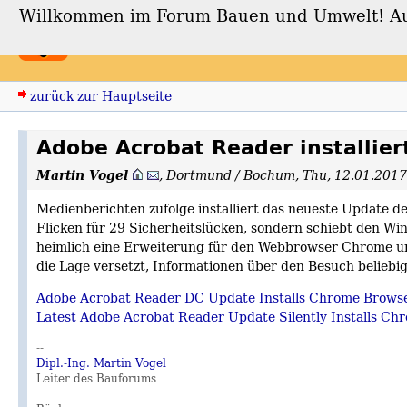
Willkommen im Forum Bauen und Umwelt! Auch
Forum Bauen und Umwe
zurück zur Hauptseite
Adobe Acrobat Reader installie
Martin Vogel
,
Dortmund / Bochum
,
Thu, 12.01.2017
Medienberichten zufolge installiert das neueste Update 
Flicken für 29 Sicherheitslücken, sondern schiebt den 
heimlich eine Erweiterung für den Webbrowser Chrome unt
die Lage versetzt, Informationen über den Besuch belieb
Adobe Acrobat Reader DC Update Installs Chrome Browse
Latest Adobe Acrobat Reader Update Silently Installs Ch
--
Dipl.-Ing. Martin Vogel
Leiter des Bauforums