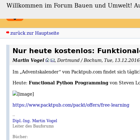
Willkommen im Forum Bauen und Umwelt! Auch
Forum Bauen und Umwe
zurück zur Hauptseite
Nur heute kostenlos: Funktiona
Martin Vogel
,
Dortmund / Bochum
,
Tue, 13.12.2016
Im „Adventskalender“ von Packtpub.com findet sich täglic
Functional Python Programming
Heute:
von Steven Lo
https://www.packtpub.com/packt/offers/free-learning
--
Dipl.-Ing. Martin Vogel
Leiter des Bauforums
Bücher: