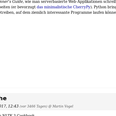
nner's Guide
, wie man serverbasierte Web-Applikationen schreib
beiten (er bevorzugt
das minimalistische CherryPy
). Python brin
betreiben, auf dem ziemlich interessante Programme laufen könne
he
017, 12:43
(vor 3466 Tagen)
@ Martin Vogel
th NLTK 3 Cookbook