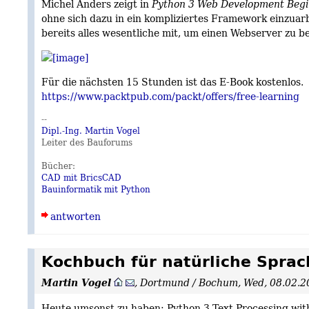
Michel Anders zeigt in
Python 3 Web Development Begi
ohne sich dazu in ein kompliziertes Framework einzuar
bereits alles wesentliche mit, um einen Webserver zu 
Für die nächsten 15 Stunden ist das E-Book kostenlos.
https://www.packtpub.com/packt/offers/free-learning
--
Dipl.-Ing. Martin Vogel
Leiter des Bauforums
Bücher:
CAD mit BricsCAD
Bauinformatik mit Python
antworten
Kochbuch für natürliche Sprac
Martin Vogel
,
Dortmund / Bochum
,
Wed, 08.02.2
Heute umsonst zu haben: Python 3 Text Processing wi