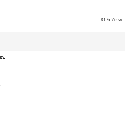
8495 Views
en.
n