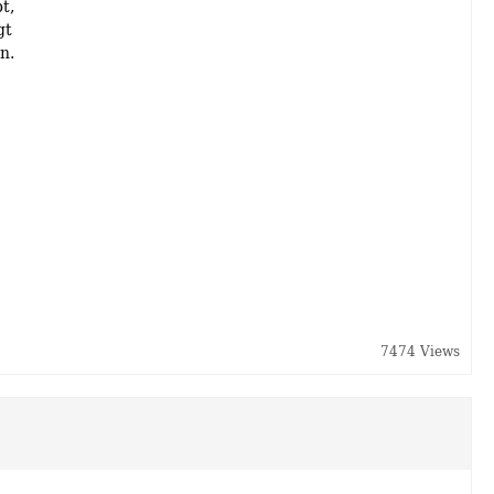
t,
gt
n.
7474 Views