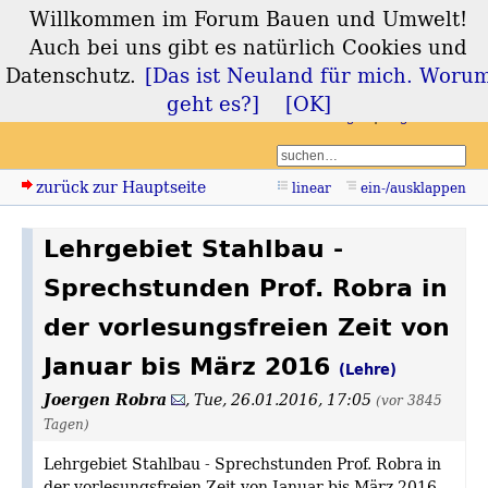
Willkommen im Forum Bauen und Umwelt!
Forum Bauen und
Auch bei uns gibt es natürlich Cookies und
Umwelt
Datenschutz.
[Das ist Neuland für mich. Woru
geht es?]
[OK]
Login
Registrieren
zurück zur Hauptseite
linear
ein-/ausklappen
Lehrgebiet Stahlbau -
Sprechstunden Prof. Robra in
der vorlesungsfreien Zeit von
Januar bis März 2016
(Lehre)
Joergen Robra
,
Tue, 26.01.2016, 17:05
(vor 3845
Tagen)
Lehrgebiet Stahlbau - Sprechstunden Prof. Robra in
der vorlesungsfreien Zeit von Januar bis März 2016