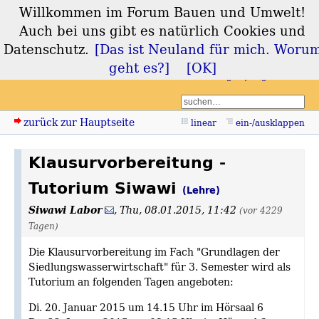
Willkommen im Forum Bauen und Umwelt!
Forum Bauen und
Auch bei uns gibt es natürlich Cookies und
Umwelt
Datenschutz.
[Das ist Neuland für mich. Woru
geht es?]
[OK]
Login
Registrieren
zurück zur Hauptseite
linear
ein-/ausklappen
Klausurvorbereitung -
Tutorium Siwawi
(Lehre)
Siwawi Labor
,
Thu, 08.01.2015, 11:42
(vor 4229
Tagen)
Die Klausurvorbereitung im Fach "Grundlagen der
Siedlungswasserwirtschaft" für 3. Semester wird als
Tutorium an folgenden Tagen angeboten:
Di. 20. Januar 2015 um 14.15 Uhr im Hörsaal 6