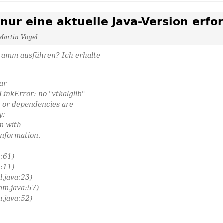
nur eine aktuelle Java-Version erfor
Martin Vogel
ramm ausführen? Ich erhalte
ar
LinkError: no "vtkalglib"
ile or dependencies are
y:
am with
information.
a:61)
a:11)
l.java:23)
m.java:57)
.java:52)