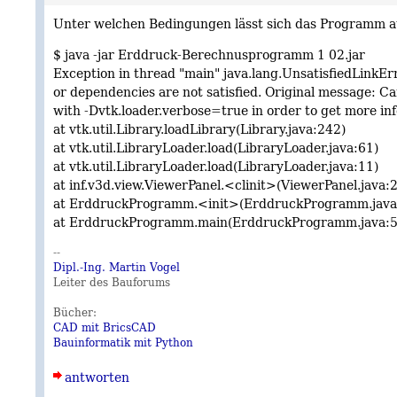
Unter welchen Bedingungen lässt sich das Programm au
$ java -jar Erddruck-Berechnusprogramm 1 02.jar
Exception in thread "main" java.lang.UnsatisfiedLinkError:
or dependencies are not satisfied. Original message: Can
with -Dvtk.loader.verbose=true in order to get more in
at vtk.util.Library.loadLibrary(Library.java:242)
at vtk.util.LibraryLoader.load(LibraryLoader.java:61)
at vtk.util.LibraryLoader.load(LibraryLoader.java:11)
at inf.v3d.view.ViewerPanel.<clinit>(ViewerPanel.java:
at ErddruckProgramm.<init>(ErddruckProgramm.java
at ErddruckProgramm.main(ErddruckProgramm.java:5
--
Dipl.-Ing. Martin Vogel
Leiter des Bauforums
Bücher:
CAD mit BricsCAD
Bauinformatik mit Python
antworten