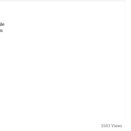
ile
am
3503 Views