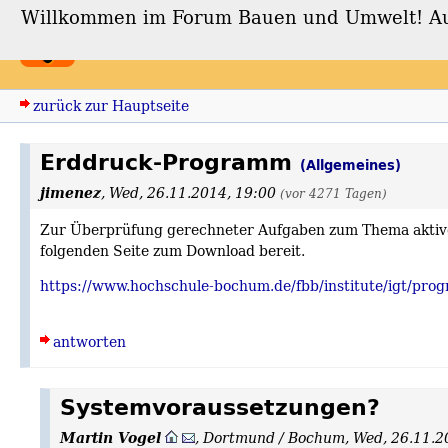
Willkommen im Forum Bauen und Umwelt! Auch
Forum Bauen und Umwe
zurück zur Hauptseite
Erddruck-Programm
(Allgemeines)
jimenez
,
Wed, 26.11.2014, 19:00
(vor 4271 Tagen)
Zur Überprüfung gerechneter Aufgaben zum Thema aktive
folgenden Seite zum Download bereit.
https://www.hochschule-bochum.de/fbb/institute/igt/pro
antworten
Systemvoraussetzungen?
Martin Vogel
,
Dortmund / Bochum
,
Wed, 26.11.2