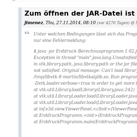
Zum öffnen der JAR-Datei ist 
jimenez
,
Thu, 27.11.2014, 08:10
(vor 4270 Tagen)
@ 
Unter welchen Bedingungen lässt sich das Prog
nur eine Fehlermeldung:
$ java -jar Erddruck-Berechnusprogramm 1 02.j
Exception in thread "main" java.lang.Unsatisfied
in vtk.library.path, java.library.path or the jar f
not satisfied. Original message: Can't load librar
/tmp/libvtk-8-martin/libvtkalglib.so. Run progr
-Dvtk.loader.verbose=true in order to get more 
at vtk.util.Library.loadLibrary(Library.java:242)
at vtk.util.LibraryLoader.load(LibraryLoader.jav
at vtk.util.LibraryLoader.load(LibraryLoader.jav
at inf.v3d.view.ViewerPanel.<clinit>(ViewerPane
at ErddruckProgramm.<init>(ErddruckProgram
at ErddruckProgramm.main(ErddruckProgramm