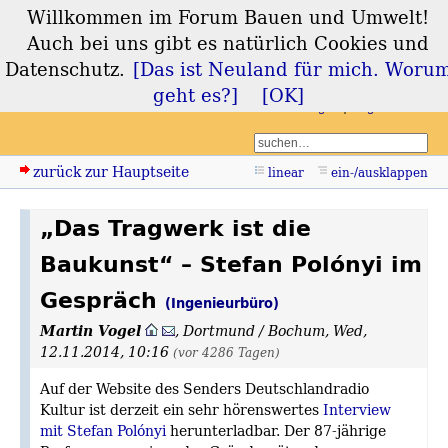
Willkommen im Forum Bauen und Umwelt!
Forum Bauen und
Auch bei uns gibt es natürlich Cookies und
Umwelt
Datenschutz.
[Das ist Neuland für mich. Woru
geht es?]
[OK]
Login
Registrieren
zurück zur Hauptseite
linear
ein-/ausklappen
„Das Tragwerk ist die
Baukunst“ – Stefan Polónyi im
Gespräch
(Ingenieurbüro)
Martin Vogel
,
Dortmund / Bochum
,
Wed,
12.11.2014, 10:16
(vor 4286 Tagen)
Auf der Website des Senders Deutschlandradio
Kultur ist derzeit ein sehr hörenswertes
Interview
mit Stefan Polónyi
herunterladbar. Der 87-jährige