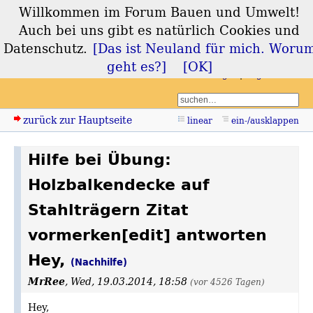
Willkommen im Forum Bauen und Umwelt!
Forum Bauen und
Auch bei uns gibt es natürlich Cookies und
Umwelt
Datenschutz.
[Das ist Neuland für mich. Woru
geht es?]
[OK]
Login
Registrieren
zurück zur Hauptseite
linear
ein-/ausklappen
Hilfe bei Übung:
Holzbalkendecke auf
Stahlträgern Zitat
vormerken[edit] antworten
Hey,
(Nachhilfe)
MrRee
,
Wed, 19.03.2014, 18:58
(vor 4526 Tagen)
Hey,