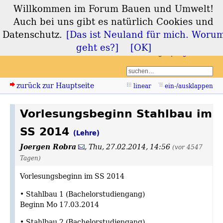
Willkommen im Forum Bauen und Umwelt!
Forum Bauen und
Auch bei uns gibt es natürlich Cookies und
Umwelt
Datenschutz.
[Das ist Neuland für mich. Woru
geht es?]
[OK]
Login
Registrieren
zurück zur Hauptseite
linear
ein-/ausklappen
Vorlesungsbeginn Stahlbau im
SS 2014
(Lehre)
Joergen Robra
,
Thu, 27.02.2014, 14:56
(vor 4547
Tagen)
Vorlesungsbeginn im SS 2014
• Stahlbau 1 (Bachelorstudiengang)
Beginn Mo 17.03.2014
• Stahlbau 2 (Bachelorstudiengang)