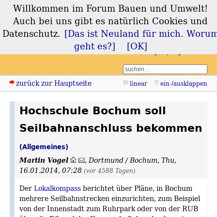
Willkommen im Forum Bauen und Umwelt!
Forum Bauen und
Auch bei uns gibt es natürlich Cookies und
Umwelt
Datenschutz.
[Das ist Neuland für mich. Woru
geht es?]
[OK]
Login
Registrieren
zurück zur Hauptseite
linear
ein-/ausklappen
Hochschule Bochum soll
Seilbahnanschluss bekommen
(Allgemeines)
Martin Vogel
,
Dortmund / Bochum
,
Thu,
16.01.2014, 07:28
(vor 4588 Tagen)
Der
Lokalkompass
berichtet über Pläne, in Bochum
mehrere Seilbahnstrecken einzurichten, zum Beispiel
von der Innenstadt zum Ruhrpark oder von der RUB