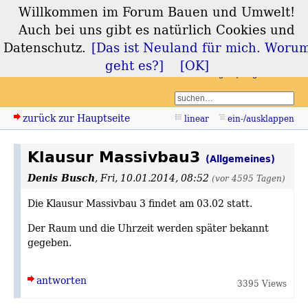
Willkommen im Forum Bauen und Umwelt!
Forum Bauen und
Auch bei uns gibt es natürlich Cookies und
Umwelt
Datenschutz.
[Das ist Neuland für mich. Woru
geht es?]
[OK]
Login
Registrieren
zurück zur Hauptseite
linear
ein-/ausklappen
Klausur Massivbau3
(Allgemeines)
Denis Busch
,
Fri, 10.01.2014, 08:52
(vor 4595 Tagen)
Die Klausur Massivbau 3 findet am 03.02 statt.
Der Raum und die Uhrzeit werden später bekannt
gegeben.
antworten
3395 Views