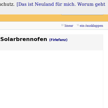
schutz.
[Das ist Neuland für mich. Worum geht
Login
Registrieren
linear
ein-/ausklappen
h Solarbrennofen
(Firlefanz)