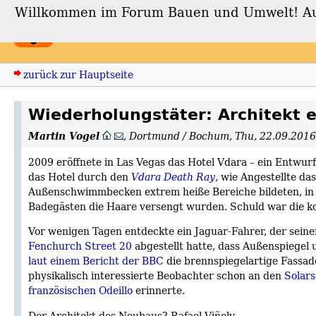
Willkommen im Forum Bauen und Umwelt! Auch
Forum Bauen und Umwe
zurück zur Hauptseite
Wiederholungstäter: Architekt 
Martin Vogel
,
Dortmund / Bochum
,
Thu, 22.09.2016
2009 eröffnete in Las Vegas das Hotel Vdara – ein Entwur
das Hotel durch den
Vdara Death Ray
, wie Angestellte d
Außenschwimmbecken extrem heiße Bereiche bildeten, in 
Badegästen die Haare versengt wurden. Schuld war die k
Vor wenigen Tagen entdeckte ein Jaguar-Fahrer, der sein
Fenchurch Street 20
abgestellt hatte, dass Außenspiegel
laut einem Bericht der BBC
die brennspiegelartige Fassad
physikalisch interessierte Beobachter schon an den
Solars
französischen Odeillo
erinnerte.
Der Architekt des Neubaus? Rafael Viñoly.