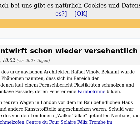
 bei uns gibt es natürlich Cookies und Daten
lt
es?]
[OK]
entwirft schon wieder versehentlic
, 18:52
(vor 3607 Tagen)
f des uruguayischen Architekten Rafael Viñoly. Bekannt wurde
as Phänomen nannten, dass sich im Bereich der
denen laut einem Fernsehbericht Plastiktüten schmolzen und
onkave Fassade, deren Fenster eine
Parabolrinne
bilden.
en teuren Wagen in London vor dem im Bau befindlichen Haus
 und andere Kunststoffteile angeschmolzen waren. Schuld war
e des von den Londonern „Walkie Talkie“ getauften Neubaus, die
chmelzofen Centre du Four Solaire Félix Trombe im