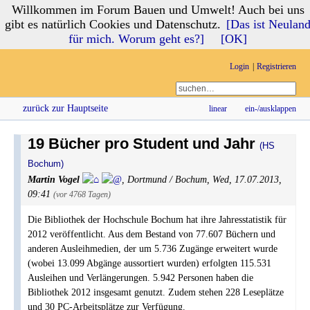
Willkommen im Forum Bauen und Umwelt! Auch bei uns
Forum Bauen und Umwelt
gibt es natürlich Cookies und Datenschutz.
[Das ist Neulan
für mich. Worum geht es?]
[OK]
Login
Registrieren
zurück zur Hauptseite
linear
ein-/ausklappen
19 Bücher pro Student und Jahr
(HS
Bochum)
Martin Vogel
,
Dortmund / Bochum
,
Wed, 17.07.2013,
09:41
(vor 4768 Tagen)
Die Bibliothek der Hochschule Bochum hat ihre Jahresstatistik für
2012 veröffentlicht. Aus dem Bestand von 77.607 Büchern und
anderen Ausleihmedien, der um 5.736 Zugänge erweitert wurde
(wobei 13.099 Abgänge aussortiert wurden) erfolgten 115.531
Ausleihen und Verlängerungen. 5.942 Personen haben die
Bibliothek 2012 insgesamt genutzt. Zudem stehen 228 Leseplätze
und 30 PC-Arbeitsplätze zur Verfügung.